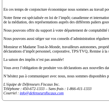
En ces temps de conjoncture économique nous sommes au travail po
Notre firme est spécialisée en loi de l’impôt; canadienne et internati
de la médiation, des représentations auprès des différents paliers go
Nous pouvons offrir du support à votre département de comptabilité i
Nous pouvons aussi siéger sur vos conseils d’administration régulier
Monsieur et Madame Tout-le-Monde, travailleurs autonomes, propriétair
déclarations d’impôt personnel, corporative, TPS/TVQ, Remise à la s
La saison des impôts n’est pas annulée!
Vous avez l’obligation de produire vos déclarations aux nouvelles da
N’hésitez pas à communiquer avec nous, nous sommes disponibles po
L’équipe de Défenseurs Fiscaux Inc.
Téléphone : 450-672-1333 – Sans frais : 1-866-411-1333
Courriel :
info@defenseursfiscaux.com