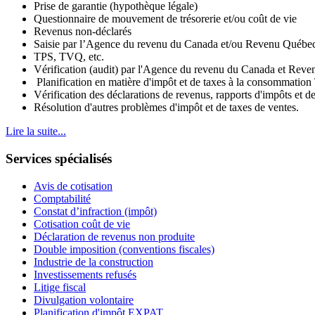
Prise de garantie (hypothèque légale)
Questionnaire de mouvement de trésorerie et/ou coût de vie
Revenus non-déclarés
Saisie p
ar
l’Agence du revenu du Canada et/ou
Revenu Québec (
TPS, TVQ, etc.
Vérification (audit) par l'Agence du revenu du Canada et Rev
Planification en matière d'impôt et de taxes à la consommat
Vérification des déclarations de revenus, rapports d'impôts et de
Résolution d'autres problèmes d'impôt et de taxes de ventes.
Lire la suite...
Services spécialisés
Avis de cotisation
Comptabilité
Constat d’infraction (impôt)
Cotisation coût de vie
Déclaration de revenus non produite
Double imposition (conventions fiscales)
Industrie de la construction
Investissements refusés
Litige fiscal
Divulgation volontaire
Planification d'impôt EXPAT