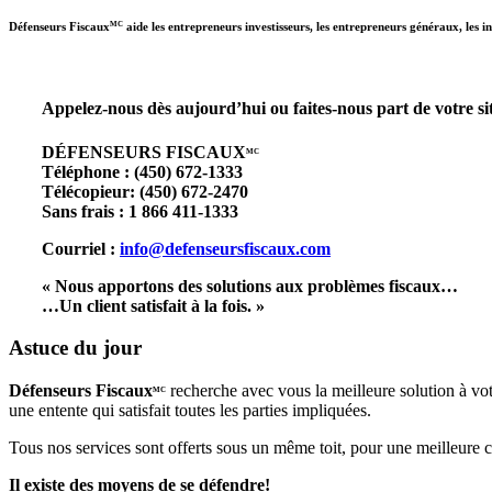
Défenseurs Fiscaux
aide les entrepreneurs investisseurs, les entrepreneurs généraux, les i
MC
Appelez-nous dès aujourd’hui ou faites-nous part de votre sit
DÉFENSEURS FISCAUX
MC
Téléphone : (450) 672-1333
Télécopieur: (450) 672-2470
Sans frais : 1 866 411-1333
Courriel
:
info@defenseursfiscaux.com
« Nous apportons des solutions aux problèmes fiscaux…
…Un client satisfait à la fois. »
Astuce du jour
Défenseurs Fiscaux
recherche avec vous la meilleure solution à votr
MC
une entente qui satisfait toutes les parties impliquées.
Tous nos services sont offerts sous un même toit, pour une meilleure coo
Il existe des moyens de se défendre!